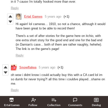
in it ? cause i'm totally hooked more than ever.
Reply
Ertal Games
5 years ago
(+1)
Hi again! lol cameras... 1910, so not a chance, although it would
have been great to be able to record them!
There's a set of after stories for the game here on itchio, with
one extra short story for the good end and one for the bad end
(in Damian's case... both of them are rather naughty, hehehe).
The link is on the game's page!
Reply
Snowflakea
5 years ago
(+1)
oh wow i didnt know i could actually buy this with a CA card lol im
so dumb for never trying?! all this time i couldve played...shame on
me.
Reply
Deleted post
5 years ago
Ertal Games
Follow
Collection
Comments
Devlog