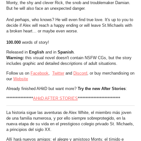
Monty, the shy and clever Rick, the snob and troublemaker Damian.
But he will also face an unexpected danger.
And perhaps, who knows? He will even find true love. It's up to you to
decide if Alex will reach a happy ending or will leave St.Michaels with
a broken heart… or maybe even worse.
100.000
words of story!
Released in
English
and in
Spanish
.
Warning:
this visual novel doesn't contain NSFW CGs, but the story
includes graphic and detailed descriptions of adult situations.
Follow us on
Facebook
,
Twitter
and
Discord
, or buy merchandising on
our
Website
Already finished AHitD but want more?
Try the new After Stories
:
*****************
AHitD AFTER STORIES
***************************
La historia sigue las aventuras de Alex White, el miembro más joven
de una familia numerosa, y por ello siempre sobreprotegido, en la
nueva etapa de su vida en el prestigioso colegio privado St. Michaels,
a principios del siglo XX.
Allí hará nuevos amigos: el alegre y amistoso Monty, el tímido e