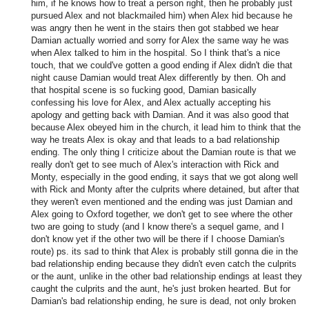
him, if he knows how to treat a person right, then he probably just
pursued Alex and not blackmailed him) when Alex hid because he
was angry then he went in the stairs then got stabbed we hear
Damian actually worried and sorry for Alex the same way he was
when Alex talked to him in the hospital. So I think that's a nice
touch, that we could've gotten a good ending if Alex didn't die that
night cause Damian would treat Alex differently by then. Oh and
that hospital scene is so fucking good, Damian basically
confessing his love for Alex, and Alex actually accepting his
apology and getting back with Damian. And it was also good that
because Alex obeyed him in the church, it lead him to think that the
way he treats Alex is okay and that leads to a bad relationship
ending. The only thing I criticize about the Damian route is that we
really don't get to see much of Alex's interaction with Rick and
Monty, especially in the good ending, it says that we got along well
with Rick and Monty after the culprits where detained, but after that
they weren't even mentioned and the ending was just Damian and
Alex going to Oxford together, we don't get to see where the other
two are going to study (and I know there's a sequel game, and I
don't know yet if the other two will be there if I choose Damian's
route) ps. its sad to think that Alex is probably still gonna die in the
bad relationship ending because they didn't even catch the culprits
or the aunt, unlike in the other bad relationship endings at least they
caught the culprits and the aunt, he's just broken hearted. But for
Damian's bad relationship ending, he sure is dead, not only broken