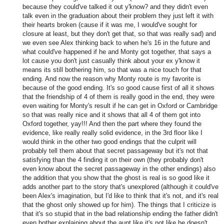
because they could've talked it out y'know? and they didn't even
talk even in the graduation about their problem they just left it with
their hearts broken (cause if it was me, I would've sought for
closure at least, but they don't get that, so that was really sad) and
we even see Alex thinking back to when he's 16 in the future and
what could've happened if he and Monty got together, that says a
lot cause you don't just casually think about your ex y'know it
means its still bothering him, so that was a nice touch for that
ending. And now the reason why Monty route is my favorite is
because of the good ending. It's so good cause first of all it shows
that the friendship of 4 of them is really good in the end, they were
even waiting for Monty's result if he can get in Oxford or Cambridge
so that was really nice and it shows that all 4 of them got into
Oxford together, yay!!! And then the part where they found the
evidence, like really really solid evidence, in the 3rd floor like I
would think in the other two good endings that the culprit will
probably tell them about that secret passageway but it's not that
satisfying than the 4 finding it on their own (they probably don't
even know about the secret passageway in the other endings) also
the addition that you show that the ghost is real is so good like it
adds another part to the story that's unexplored (although it could've
been Alex's imagination, but I'd like to think that it's not, and it's real
that the ghost only showed up for him). The things that I criticize is
that it's so stupid that in the bad relationship ending the father didn't
even bother explaining about the aunt like it's not like he doesn't