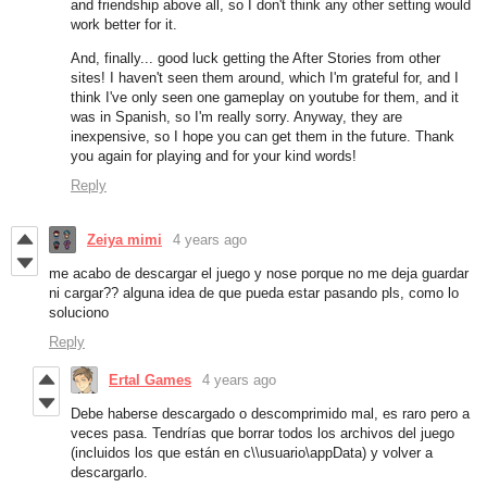
and friendship above all, so I don't think any other setting would
work better for it.
And, finally... good luck getting the After Stories from other
sites! I haven't seen them around, which I'm grateful for, and I
think I've only seen one gameplay on youtube for them, and it
was in Spanish, so I'm really sorry. Anyway, they are
inexpensive, so I hope you can get them in the future. Thank
you again for playing and for your kind words!
Reply
Zeiya mimi
4 years ago
me acabo de descargar el juego y nose porque no me deja guardar
ni cargar?? alguna idea de que pueda estar pasando pls, como lo
soluciono
Reply
Ertal Games
4 years ago
Debe haberse descargado o descomprimido mal, es raro pero a
veces pasa. Tendrías que borrar todos los archivos del juego
(incluidos los que están en c\\usuario\appData) y volver a
descargarlo.