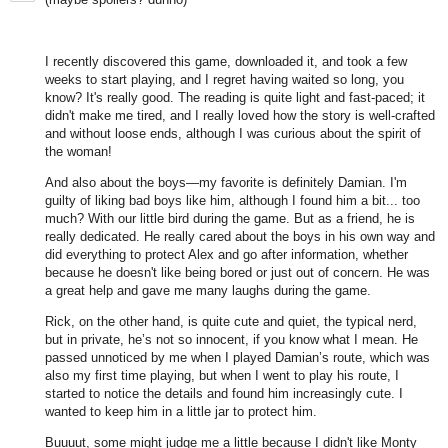
I recently discovered this game, downloaded it, and took a few
weeks to start playing, and I regret having waited so long, you
know? It's really good. The reading is quite light and fast-paced; it
didn't make me tired, and I really loved how the story is well-crafted
and without loose ends, although I was curious about the spirit of
the woman!
And also about the boys—my favorite is definitely Damian. I'm
guilty of liking bad boys like him, although I found him a bit... too
much? With our little bird during the game. But as a friend, he is
really dedicated. He really cared about the boys in his own way and
did everything to protect Alex and go after information, whether
because he doesn't like being bored or just out of concern. He was
a great help and gave me many laughs during the game.
Rick, on the other hand, is quite cute and quiet, the typical nerd,
but in private, he’s not so innocent, if you know what I mean. He
passed unnoticed by me when I played Damian’s route, which was
also my first time playing, but when I went to play his route, I
started to notice the details and found him increasingly cute. I
wanted to keep him in a little jar to protect him.
Buuuut, some might judge me a little because I didn't like Monty