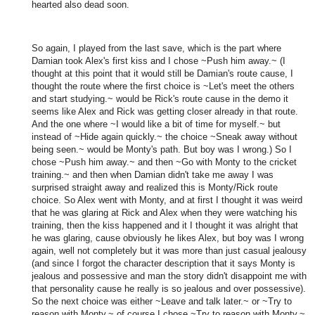
hearted also dead soon.
So again, I played from the last save, which is the part where
Damian took Alex's first kiss and I chose ~Push him away.~ (I
thought at this point that it would still be Damian's route cause, I
thought the route where the first choice is ~Let's meet the others
and start studying.~ would be Rick's route cause in the demo it
seems like Alex and Rick was getting closer already in that route.
And the one where ~I would like a bit of time for myself.~ but
instead of ~Hide again quickly.~ the choice ~Sneak away without
being seen.~ would be Monty's path. But boy was I wrong.) So I
chose ~Push him away.~ and then ~Go with Monty to the cricket
training.~ and then when Damian didn't take me away I was
surprised straight away and realized this is Monty/Rick route
choice. So Alex went with Monty, and at first I thought it was weird
that he was glaring at Rick and Alex when they were watching his
training, then the kiss happened and it I thought it was alright that
he was glaring, cause obviously he likes Alex, but boy was I wrong
again, well not completely but it was more than just casual jealousy
(and since I forgot the character description that it says Monty is
jealous and possessive and man the story didn't disappoint me with
that personality cause he really is so jealous and over possessive).
So the next choice was either ~Leave and talk later.~ or ~Try to
reason with Monty.~ of course I chose ~Try to reason with Monty.~