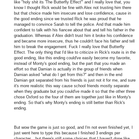
like "holy shit its 'The Butterfly Effect'" and I really love that, you
know I thought Rick would be fine with Alex not trusting him there
but that choice made him insecure and lose confidence, cause in
the good ending since we trusted Rick he was proud that he
managed to convince Sarah to tell the police. And that made him
confident to talk with his fiancee about that and tell his father in the
graduation. Whereas if Alex didn't trust him it broke his confidence
and became more insecure, thus he couldn't face his father and tell
him to break the engagement. Fuck I really love that Butterfly
Effect. The only thing that I'd like to criticize in Rick's route is in the
good ending, like this ending could've easily become my favorite,
instead of Monty's good ending, but the part that you made an
effort so that Damian is actually in the group of friends when
Damian asked "what do I get from this?" and then in the end
Damian got separated from his friends is just not it for me, and sure
it's more realistic this way cause school friends mostly separate
when they graduate but you could've made it so that the other three
chose Oxford so the four of them are together just like in Monty's
ending. So that's why Monty's ending is still better than Rick's
ending.
But wow the game is just so good, and I'm not even finished yet, I
just went here to type this because I finished 3 endings per
character... but there's still some choices that I haven't done like