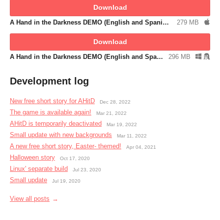
Download
A Hand in the Darkness DEMO (English and Spanish), MAC
279 MB
Download
A Hand in the Darkness DEMO (English and Spanish), WINDOWS AND LINUX
296 MB
Development log
New free short story for AHitD
Dec 28, 2022
The game is available again!
Mar 21, 2022
AHitD is temporarily deactivated
Mar 19, 2022
Small update with new backgrounds
Mar 11, 2022
A new free short story, Easter- themed!
Apr 04, 2021
Halloween story
Oct 17, 2020
Linux' separate build
Jul 23, 2020
Small update
Jul 19, 2020
View all posts