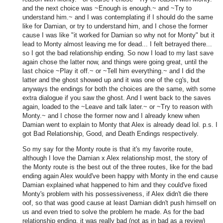
and the next choice was ~Enough is enough.~ and ~Try to
understand him.~ and I was contemplating if I should do the same
like for Damian, or try to understand him, and I chose the former
cause I was like "it worked for Damian so why not for Monty" but it
lead to Monty almost leaving me for dead... I felt betrayed there...
so I got the bad relationship ending. So now I load to my last save
again chose the latter now, and things were going great, until the
last choice ~Play it off.~ or ~Tell him everything.~ and I did the
latter and the ghost showed up and it was one of the cg's, but
anyways the endings for both the choices are the same, with some
extra dialogue if you saw the ghost. And I went back to the saves
again, loaded to the ~Leave and talk later.~ or ~Try to reason with
Monty.~ and I chose the former now and I already knew when
Damian went to explain to Monty that Alex is already dead lol. p.s. I
got Bad Relationship, Good, and Death Endings respectively.
So my say for the Monty route is that it's my favorite route,
although I love the Damian x Alex relationship most, the story of
the Monty route is the best out of the three routes, like for the bad
ending again Alex would've been happy with Monty in the end cause
Damian explained what happened to him and they could've fixed
Monty's problem with his possessiveness, if Alex didn't die there
oof, so that was good cause at least Damian didn't push himself on
us and even tried to solve the problem he made. As for the bad
relationship ending, it was really bad (not as in bad as a review)