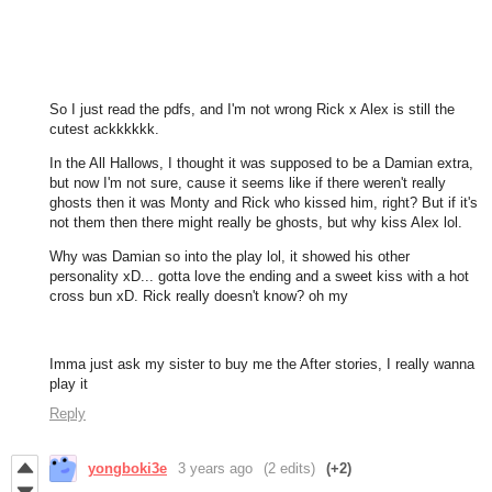
So I just read the pdfs, and I'm not wrong Rick x Alex is still the
cutest ackkkkkk.
In the All Hallows, I thought it was supposed to be a Damian extra,
but now I'm not sure, cause it seems like if there weren't really
ghosts then it was Monty and Rick who kissed him, right? But if it's
not them then there might really be ghosts, but why kiss Alex lol.
Why was Damian so into the play lol, it showed his other
personality xD... gotta love the ending and a sweet kiss with a hot
cross bun xD. Rick really doesn't know? oh my
Imma just ask my sister to buy me the After stories, I really wanna
play it
Reply
yongboki3e
3 years ago
(2 edits)
(+2)