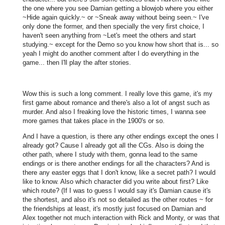
the one where you see Damian getting a blowjob where you either
~Hide again quickly.~ or ~Sneak away without being seen.~ I've
only done the former, and then specially the very first choice, I
haven't seen anything from ~Let's meet the others and start
studying.~ except for the Demo so you know how short that is... so
yeah I might do another comment after I do everything in the
game... then I'll play the after stories.
Wow this is such a long comment. I really love this game, it's my
first game about romance and there's also a lot of angst such as
murder. And also I freaking love the historic times, I wanna see
more games that takes place in the 1900's or so.
And I have a question, is there any other endings except the ones I
already got? Cause I already got all the CGs. Also is doing the
other path, where I study with them, gonna lead to the same
endings or is there another endings for all the characters? And is
there any easter eggs that I don't know, like a secret path? I would
like to know. Also which character did you write about first? Like
which route? (If I was to guess I would say it's Damian cause it's
the shortest, and also it's not so detailed as the other routes ~ for
the friendships at least, it's mostly just focused on Damian and
Alex together not much interaction with Rick and Monty, or was that