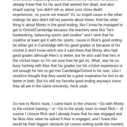
already know that it's his aunt that wanted him dead, and also
stupid saying "you didn't tell us about your close death
experiences, so you're not mature" it's so stupid cause in the other
endings he also didn't tell his parents about those. And the other
thing is about Monty in the good ending, like I know he managed to
get in Oxford/Cambridge because the teachers were like "he's
hardworking, balancing sports and studies" and I wish that he
could've at least got it with his sports, cause in Rick's good ending
he either got in Cambridge with his good grades or because of his
cricket (I don't know which one it said there that Monty also had
good grades although Alex's is better, but he also said that he's in
the cricket team so I'm not sure how he got in). What, was he so
busy fucking with Alex that his grades nor his cricket experience is
not enough for him to get into Cambridge/Oxford in his own. Like I
would've thought that Alex would be a great inspiration for him to do
better in both. But it's still my favorite good ending anyways since
they all are in the same university, heck yeah.
So now to Rick's route, I came back to the choices ~Go with Monty
to the cricket training.~ or ~Go to the study room to meet Rick.~ of
course I choose Rick and I already knew that he was engaged and
he likes Alex when he asked if Alex is engaged, and I knew this
would be their biggest obstacle (of course setting aside the murder),