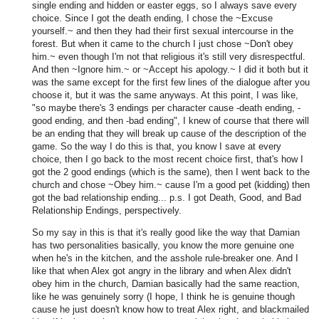
single ending and hidden or easter eggs, so I always save every
choice. Since I got the death ending, I chose the ~Excuse
yourself.~ and then they had their first sexual intercourse in the
forest. But when it came to the church I just chose ~Don't obey
him.~ even though I'm not that religious it's still very disrespectful.
And then ~Ignore him.~ or ~Accept his apology.~ I did it both but it
was the same except for the first few lines of the dialogue after you
choose it, but it was the same anyways. At this point, I was like,
"so maybe there's 3 endings per character cause -death ending, -
good ending, and then -bad ending", I knew of course that there will
be an ending that they will break up cause of the description of the
game. So the way I do this is that, you know I save at every
choice, then I go back to the most recent choice first, that's how I
got the 2 good endings (which is the same), then I went back to the
church and chose ~Obey him.~ cause I'm a good pet (kidding) then
got the bad relationship ending... p.s. I got Death, Good, and Bad
Relationship Endings, perspectively.
So my say in this is that it's really good like the way that Damian
has two personalities basically, you know the more genuine one
when he's in the kitchen, and the asshole rule-breaker one. And I
like that when Alex got angry in the library and when Alex didn't
obey him in the church, Damian basically had the same reaction,
like he was genuinely sorry (I hope, I think he is genuine though
cause he just doesn't know how to treat Alex right, and blackmailed