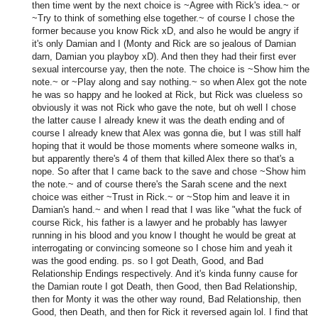
then time went by the next choice is ~Agree with Rick's idea.~ or
~Try to think of something else together.~ of course I chose the
former because you know Rick xD, and also he would be angry if
it's only Damian and I (Monty and Rick are so jealous of Damian
darn, Damian you playboy xD). And then they had their first ever
sexual intercourse yay, then the note. The choice is ~Show him the
note.~ or ~Play along and say nothing.~ so when Alex got the note
he was so happy and he looked at Rick, but Rick was clueless so
obviously it was not Rick who gave the note, but oh well I chose
the latter cause I already knew it was the death ending and of
course I already knew that Alex was gonna die, but I was still half
hoping that it would be those moments where someone walks in,
but apparently there's 4 of them that killed Alex there so that's a
nope. So after that I came back to the save and chose ~Show him
the note.~ and of course there's the Sarah scene and the next
choice was either ~Trust in Rick.~ or ~Stop him and leave it in
Damian's hand.~ and when I read that I was like "what the fuck of
course Rick, his father is a lawyer and he probably has lawyer
running in his blood and you know I thought he would be great at
interrogating or convincing someone so I chose him and yeah it
was the good ending. ps. so I got Death, Good, and Bad
Relationship Endings respectively. And it's kinda funny cause for
the Damian route I got Death, then Good, then Bad Relationship,
then for Monty it was the other way round, Bad Relationship, then
Good, then Death, and then for Rick it reversed again lol. I find that