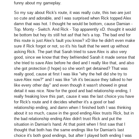
funny about my gameplay.
So my say about Rick's route, it was really cute, this two are just
so cute and adorable, and I was surprised when Rick topped Alex
damn that was hot. I thought he would be bottom, cause Damian -
Top. Monty - Switch. And Rick - Top apparently xD. thought it would
be bottom but hey its still hot asf that he's a top. The bad end for
this route is just Alex's fault you know? xD like he didn't even make
sure if Rick forgot or not, so it's his fault that he went up without
asking Rick. The part that Sarah tried to save Alex is also very
good, since we know that they befriended Sarah it made sense that
she tried to save Alex before he died and I really like that, and also
she got protection (I hope) so she won't get detained? That was
really good, cause at first I was like "why the hell did she try to
save Alex now?" and I was like "oh it's because they talked to her
like every other day" and even though it wasn't showed in great
detail it was nice. Now for the good and bad relationship ending, I
really freaking love this part, cause it was the last choice you have
for Rick's route and it decides whether it's a good or bad
relationship ending, and damn when I finished both I was thinking
about it so much, cause in the good ending Alex trusts Rick, but in
the bad relationship ending Alex didn't trust Rick and put the
situation in Damian's hand. At that point when I first saw that I
thought that both has the same endings like for Damian's last
choice it's both good endings, but after I played both ending I was