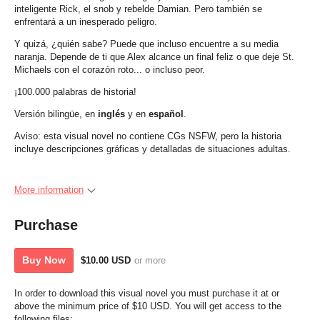
inteligente Rick, el snob y rebelde Damian. Pero también se
enfrentará a un inesperado peligro.
Y quizá, ¿quién sabe? Puede que incluso encuentre a su media
naranja. Depende de ti que Alex alcance un final feliz o que deje St.
Michaels con el corazón roto... o incluso peor.
¡100.000 palabras de historia!
Versión bilingüe, en
inglés
y en
español
.
Aviso: esta visual novel no contiene CGs NSFW, pero la historia
incluye descripciones gráficas y detalladas de situaciones adultas.
More information
Purchase
Buy Now
$10.00 USD
or more
In order to download this visual novel you must purchase it at or
above the minimum price of $10 USD. You will get access to the
following files: