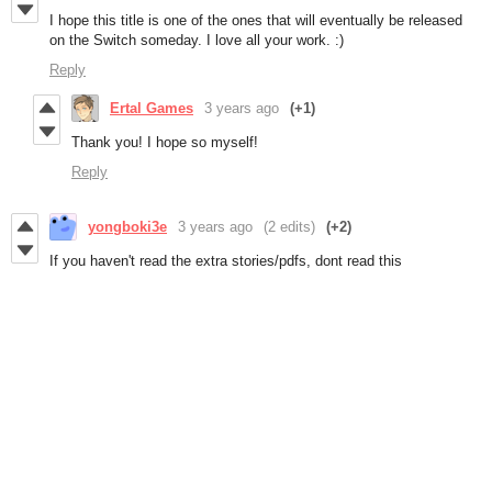
I hope this title is one of the ones that will eventually be released
on the Switch someday. I love all your work. :)
Reply
Ertal Games
3 years ago
(+1)
Thank you! I hope so myself!
Reply
yongboki3e
3 years ago
(2 edits)
(+2)
If you haven't read the extra stories/pdfs, dont read this