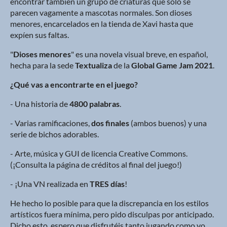
encontrar también un grupo de criaturas que solo se
parecen vagamente a mascotas normales. Son dioses
menores, encarcelados en la tienda de Xavi hasta que
expíen sus faltas.
"
Dioses menores
" es una novela visual breve, en español,
hecha para la sede
Textualiza
de la
Global Game Jam 2021
.
¿Qué vas a encontrarte en el juego?
- Una historia de
4800 palabras
.
- Varias ramificaciones,
dos finales
(ambos buenos) y una
serie de bichos adorables.
- Arte, música y GUI de licencia Creative Commons.
(¡Consulta la página de créditos al final del juego!)
- ¡Una VN realizada en
TRES días
!
He hecho lo posible para que la discrepancia en los estilos
artísticos fuera mínima, pero pido disculpas por anticipado.
Dicho esto, espero que disfrutéis tanto jugando como yo