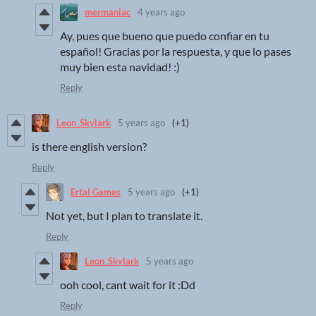
mermaniac
4 years ago
Ay, pues que bueno que puedo confiar en tu
español! Gracias por la respuesta, y que lo pases
muy bien esta navidad! :)
Reply
Leon_Skylark
5 years ago
(+1)
is there english version?
Reply
Ertal Games
5 years ago
(+1)
Not yet, but I plan to translate it.
Reply
Leon_Skylark
5 years ago
ooh cool, cant wait for it :Dd
Reply